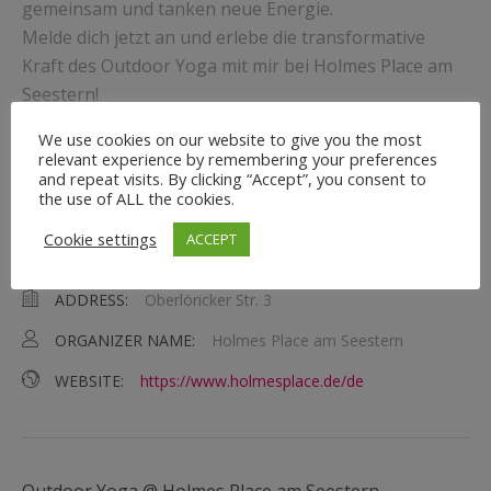
gemeinsam und tanken neue Energie.
Melde dich jetzt an und erlebe die transformative
Kraft des Outdoor Yoga mit mir bei Holmes Place am
Seestern!
EVENT DETAILS
We use cookies on our website to give you the most
relevant experience by remembering your preferences
and repeat visits. By clicking “Accept”, you consent to
DATE:
01.05.2024 | 13:30
-
14:30
the use of ALL the cookies.
TIME:
13:30 - 14:30
Cookie settings
ACCEPT
VENUE:
Holmes Place am Seestern
ADDRESS:
Oberlöricker Str. 3
ORGANIZER NAME:
Holmes Place am Seestern
WEBSITE:
https://www.holmesplace.de/de