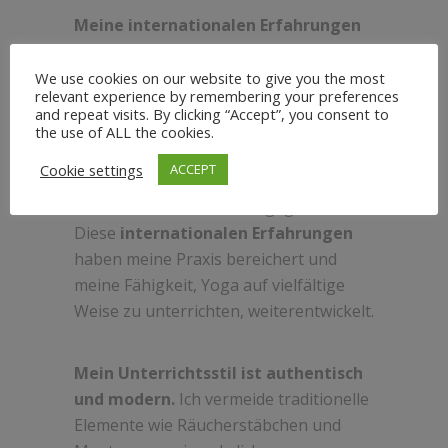
Meine internationalen Erfahrungen
als Gast-Yogalehrerin in
Luxusresorts
wie dem Ritz Carlton in
We use cookies on our website to give you the most
relevant experience by remembering your preferences
Jamaika, dem Couples Resort in Jamaika
and repeat visits. By clicking “Accept”, you consent to
und Barbados sowie dem Cap Juluca auf
the use of ALL the cookies.
Anguilla haben meine Perspektiven
Cookie settings
ACCEPT
erweitert und mir spannende Einblicke
in verschiedene Kulturen gegeben.
Diese
internationalen Erfahrungen
haben meine Praxis bereichert und
meine Fähigkeit, Yoga auf vielfältige
Weise zu unterrichten, weiterentwickelt.
Mein Unterrichtsstil ist authentisch
und modern.
Ich vermeide traditionelle
Elemente wie Räucherstäbchen und