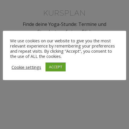
KURSPLAN
Finde deine Yoga-Stunde: Termine und
Standorte auf einen Blick
We use cookies on our website to give you the most
relevant experience by remembering your preferences
and repeat visits. By clicking “Accept”, you consent to
the use of ALL the cookies.
KUNDEN
Cookie settings
ACCEPT