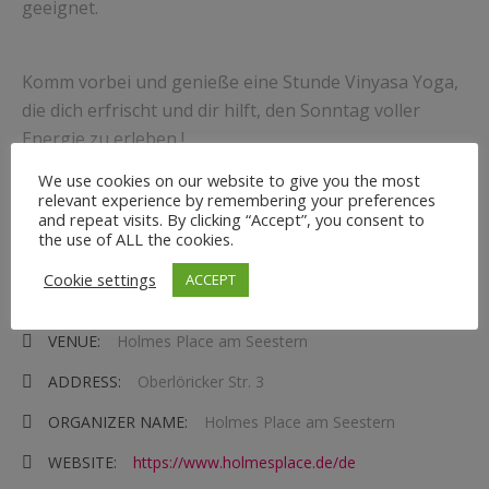
geeignet.
Komm vorbei und genieße eine Stunde Vinyasa Yoga,
die dich erfrischt und dir hilft, den Sonntag voller
Energie zu erleben !
We use cookies on our website to give you the most
relevant experience by remembering your preferences
EVENT DETAILS
and repeat visits. By clicking “Accept”, you consent to
the use of ALL the cookies.
DATE:
16.11.2025 | 11:00
-
12:00
Cookie settings
ACCEPT
TIME:
11:00 - 12:00
VENUE:
Holmes Place am Seestern
ADDRESS:
Oberlöricker Str. 3
ORGANIZER NAME:
Holmes Place am Seestern
WEBSITE:
https://www.holmesplace.de/de