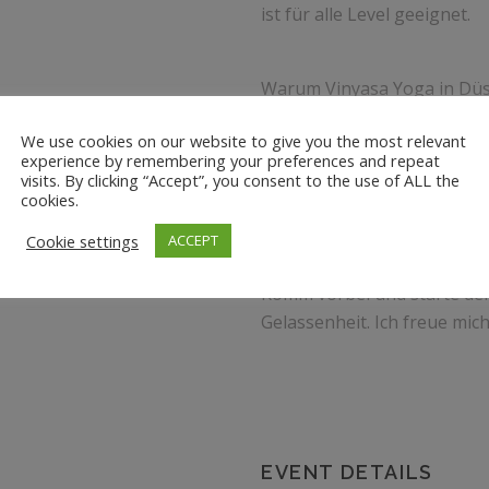
ist für alle Level geeignet.
Warum Vinyasa Yoga in Düss
We use cookies on our website to give you the most relevant
experience by remembering your preferences and repeat
– Modernes Studio am Sees
visits. By clicking “Accept”, you consent to the use of ALL the
– Ideal, um Kraft, Balance 
cookies.
– Individuelle Betreuung d
Cookie settings
ACCEPT
Komm vorbei und starte de
Gelassenheit. Ich freue mich
EVENT DETAILS