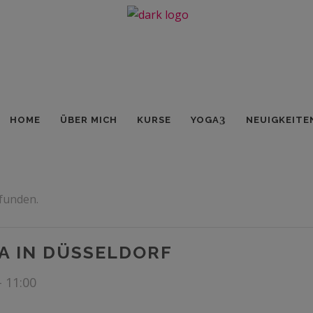
HOME
ÜBER MICH
KURSE
YOGA
NEUIGKEITE
efunden.
A IN DÜSSELDORF
-
11:00