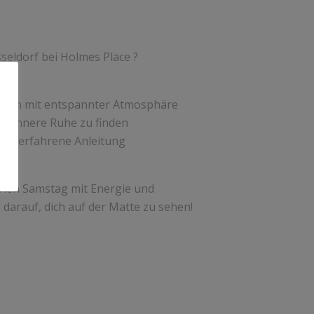
eldorf bei Holmes Place ?
tern mit entspannter Atmosphäre
und innere Ruhe zu finden
urch erfahrene Anleitung
inen Samstag mit Energie und
 darauf, dich auf der Matte zu sehen!