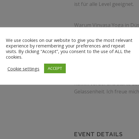
ist für alle Level geeignet.
Warum Vinyasa Yoga in Düss
We use cookies on our website to give you the most relevant
experience by remembering your preferences and repeat
– Modernes Studio am Sees
visits. By clicking “Accept”, you consent to the use of ALL the
– Ideal, um Kraft, Balance 
cookies.
– Individuelle Betreuung d
Cookie settings
ACCEPT
Komm vorbei und starte de
Gelassenheit. Ich freue mich
EVENT DETAILS