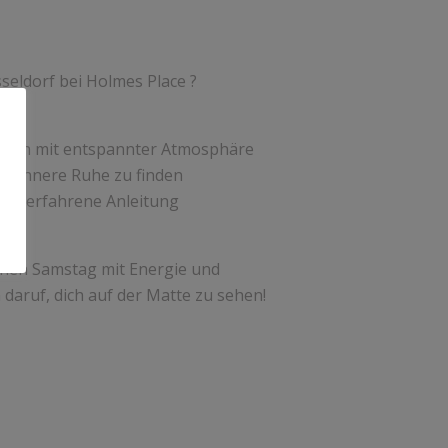
eldorf bei Holmes Place ?
tern mit entspannter Atmosphäre
und innere Ruhe zu finden
urch erfahrene Anleitung
inen Samstag mit Energie und
 daruf, dich auf der Matte zu sehen!