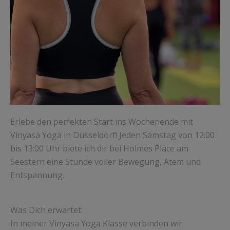
Erlebe den perfekten Start ins Wochenende mit
Vinyasa Yoga in Düsseldorf! Jeden Samstag von 12:00
bis 13:00 Uhr biete ich dir bei Holmes Place am
Seestern eine Stunde voller Bewegung, Atem und
Entspannung.
Was Dich erwartet:
In meiner Vinyasa Yoga Klasse verbinden wir