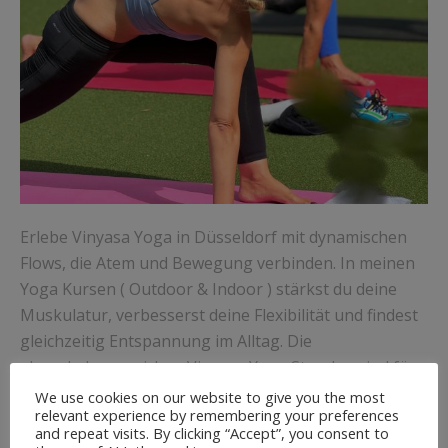
Erlebe Vinyasa Yoga in Düsseldorf mit dynamischen
Flows, die Atem und Bewegung verbinden. In meinen
Yoga Kursen ( Outdoor & Indoor ) stärkst du deine
Muskulatur, verbesserst deine Flexibilität und findest
gleichzeitig Entspannung im Alltag. Die
abwechslungsreichen Vinyasa Yoga Stunden sind für
Anfänger und Fortgeschrittene geeignet und bieten
We use cookies on our website to give you the most
relevant experience by remembering your preferences
individuelle Anpassungen für jedes Level. Trainiere
and repeat visits. By clicking “Accept”, you consent to
draußen an der frischen Luft – bei schlechtem Wetter