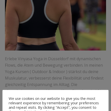
Erlebe Vinyasa Yoga in Düsseldorf mit dynamischen
Flows, die Atem und Bewegung verbinden. In meinen
Yoga Kursen ( Outdoor & Indoor ) stärkst du deine
Muskulatur, verbesserst deine Flexibilität und findest
gleichzeitig Entspannung im Alltag. Die
abwechslungsreichen Vinyasa Yoga Stunden sind für
Anfänger und Fortgeschrittene geeignet und bieten
We use cookies on our website to give you the most
relevant experience by remembering your preferences
individuelle Anpassungen für jedes Level. Trainiere
and repeat visits. By clicking “Accept”, you consent to
draußen an der frischen Luft – bei schlechtem Wetter