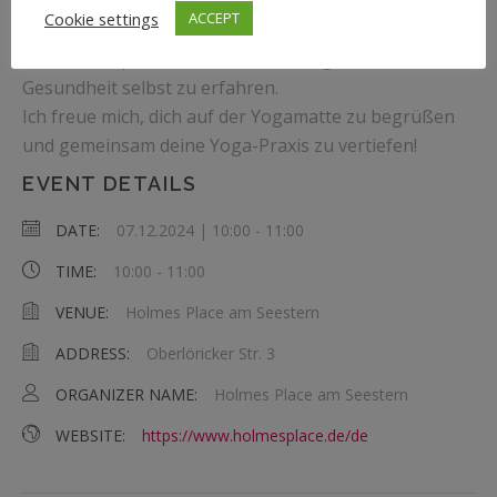
Mit einem flexiblen Einstieg und der Möglichkeit,
Cookie settings
ACCEPT
jederzeit eine Probestunde zu buchen, hast du die
Chance, die positiven Effekte von Yoga auf deine
Gesundheit selbst zu erfahren.
Ich freue mich, dich auf der Yogamatte zu begrüßen
und gemeinsam deine Yoga-Praxis zu vertiefen!
EVENT DETAILS
DATE:
07.12.2024 | 10:00
-
11:00
TIME:
10:00 - 11:00
VENUE:
Holmes Place am Seestern
ADDRESS:
Oberlöricker Str. 3
ORGANIZER NAME:
Holmes Place am Seestern
WEBSITE:
https://www.holmesplace.de/de