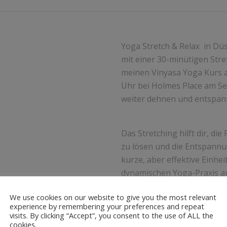
Yoga Stretch & Relax in Dü
mit einer 30-minütigen Stre
meinen Vinyasa Yoga Kurs a
Uhr bei Holmes Place am S
weiter dehnen und entspan
Das Stretching hilft dir, di
zu lösen und die Entspannu
kurze, aber effektive Einhei
dynamischen Yoga-Praxis au
We use cookies on our website to give you the most relevant
experience by remembering your preferences and repeat
Komm vorbei, gönn dir die 
visits. By clicking “Accept”, you consent to the use of ALL the
dich rundrum erfrischt !
cookies.