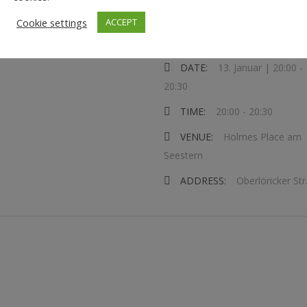
Cookie settings
ACCEPT
EVENT DETAILS
DATE:
13. Januar | 20:00
-
20:30
TIME:
20:00 - 20:30
VENUE:
Holmes Place am
Seestern
ADDRESS:
Oberlöricker Str