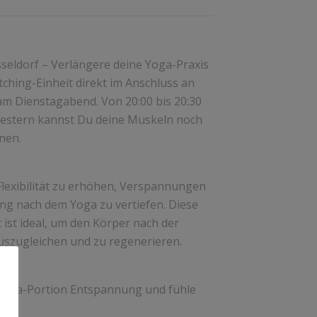
sseldorf – Verlängere deine Yoga-Praxis
tching-Einheit direkt im Anschluss an
m Dienstagabend. Von 20:00 bis 20:30
eestern kannst Du deine Muskeln noch
nen.
e Flexibilität zu erhöhen, Verspannungen
ng nach dem Yoga zu vertiefen. Diese
t ist ideal, um den Körper nach der
szugleichen und zu regenerieren.
Extra-Portion Entspannung und fühle