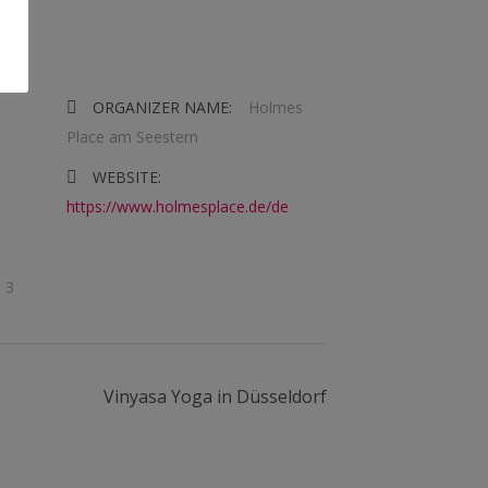
ORGANIZER NAME:
Holmes
Place am Seestern
WEBSITE:
https://www.holmesplace.de/de
. 3
Vinyasa Yoga in Düsseldorf