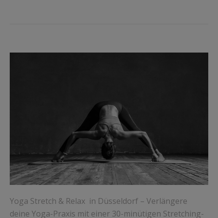
Yoga Stretch & Relax in Düsseldorf – Verlängere
deine Yoga-Praxis mit einer 30-minütigen Stretching-