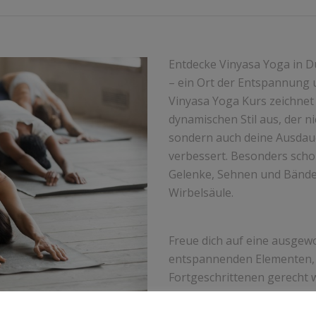
Entdecke Vinyasa Yoga in D
– ein Ort der Entspannung 
Vinyasa Yoga Kurs zeichnet
dynamischen Stil aus, der n
sondern auch deine Ausdaue
verbessert. Besonders schon
Gelenke, Sehnen und Bände
Wirbelsäule.
Freue dich auf eine ausge
entspannenden Elementen, 
Fortgeschrittenen gerecht w
maßgeblich dazu beitragen,
Gesundheit zu steigern und