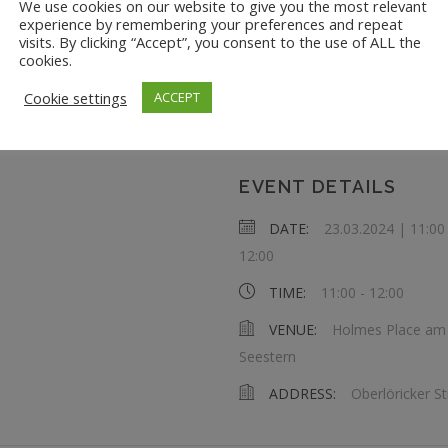
We use cookies on our website to give you the most relevant
fördern. Unser flexibler Eins
experience by remembering your preferences and repeat
visits. By clicking “Accept”, you consent to the use of ALL the
einer Probestunde zu begi
cookies.
Cookie settings
ACCEPT
Ich freue mich darauf, dich
EVENT DETAILS
DATE:
23.03.2024 | 11:00
12:00
TIME:
11:00 - 12:00
VENUE:
Holmes Place am
Seestern
ADDRESS:
Oberlöricker St