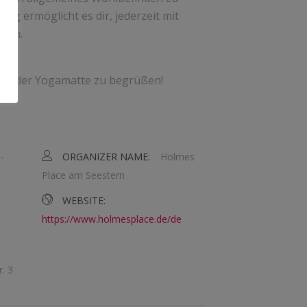
tieg ermöglicht es dir, jederzeit mit
nnen.
 auf der Yogamatte zu begrüßen!
-
ORGANIZER NAME:
Holmes
Place am Seestern
WEBSITE:
https://www.holmesplace.de/de
r. 3