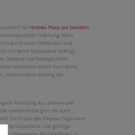
üsseldorf bei
Holmes Place am Seestern
und körperlichen Stärkung. Mein
 sich durch einen fließenden und
icht nur deine Muskulatur kräftigt,
r, Balance und Beweglichkeit
end mobilisiert dieser Kurs deine
r, insbesondere entlang der
wogene Mischung aus aktiven und
die sowohl Anfängern als auch
ird. Die Praxis des Vinyasa Yoga kann
 deine körperliche und geistige
 dein allgemeines Wohlbefinden zu