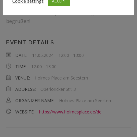
Cookie settings
ACCEPT
Ich freue mich darauf, dich auf der Yogamatte zu
begrüßen!
EVENT DETAILS
DATE:
11.05.2024 | 12:00
-
13:00
TIME:
12:00 - 13:00
VENUE:
Holmes Place am Seestern
ADDRESS:
Oberlöricker Str. 3
ORGANIZER NAME:
Holmes Place am Seestern
WEBSITE:
https://www.holmesplace.de/de