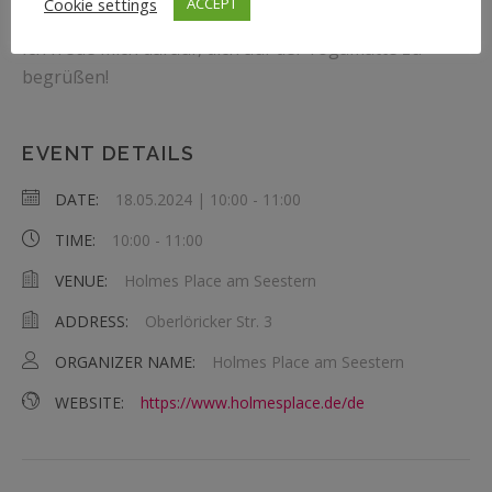
Cookie settings
ACCEPT
Ich freue mich darauf, dich auf der Yogamatte zu
begrüßen!
EVENT DETAILS
DATE:
18.05.2024 | 10:00
-
11:00
TIME:
10:00 - 11:00
VENUE:
Holmes Place am Seestern
ADDRESS:
Oberlöricker Str. 3
ORGANIZER NAME:
Holmes Place am Seestern
WEBSITE:
https://www.holmesplace.de/de