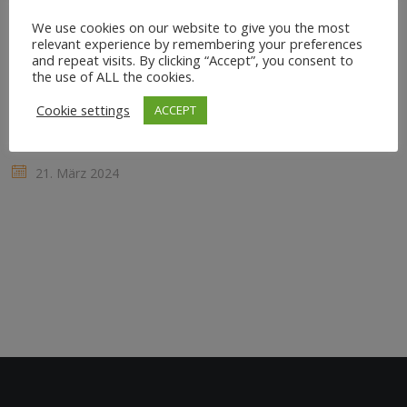
Life-Balance immer wichtiger wird und die Gesundheit
We use cookies on our website to give you the most
relevant experience by remembering your preferences
der Mitarbeiter zunehmend im Fokus steht, hat sich
and repeat visits. By clicking “Accept”, you consent to
Yoga zu einem beliebten Instrument für Unternehmen
the use of ALL the cookies.
entwickelt, um das Wohlbefinden ihrer Angestellten zu
Cookie settings
ACCEPT
fördern. Von Lunchbreak-Yoga über After-Work-
Sessions bis hin zu...
21. März 2024