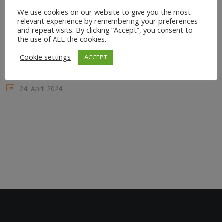
verstehe ich die Bedeutung von Achtsamkeit,
We use cookies on our website to give you the most
Entspannung und körperlichem Wohlbefinden im
relevant experience by remembering your preferences
and repeat visits. By clicking “Accept”, you consent to
hektischen Arbeitsalltag. Business Yoga bietet eine
the use of ALL the cookies.
wunderbare Möglichkeit, diese Prinzipien direkt in den
Cookie settings
ACCEPT
Arbeitsplatz zu integrieren und die Produktivität sowie
das allgemeine Wohlbefinden...
24. April 2024