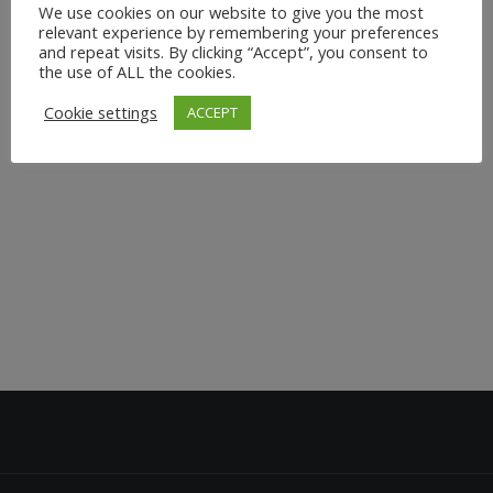
We use cookies on our website to give you the most
Dienstagabend im Fitness Garden hinter dem Club von
relevant experience by remembering your preferences
Holmes Place am Seestern Outdoor Yoga statt. Genieße
and repeat visits. By clicking “Accept”, you consent to
die frische Luft und die beruhigende Naturatmosphäre,
the use of ALL the cookies.
während du dich in fließenden Vinyasa Yoga Flows
Cookie settings
ACCEPT
bewegst....
1. August 2024