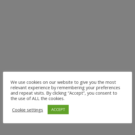
innezuhalten und dir eine wohlverdiente Auszeit zu
gönnen. Nutze diese besondere Zeit, um voller Energie
und mit Klarheit ins neue Jahr zu starten – in meinen
Vinyasa Yoga-Kursen im...
17. Dezember 2024
We use cookies on our website to give you the most
OUTDOOR YOGA FÜR
relevant experience by remembering your preferences
and repeat visits. By clicking “Accept”, you consent to
UNTERNEHMEN:
the use of ALL the cookies.
WOHLBEFINDEN UND
Cookie settings
ACCEPT
ENERGIE