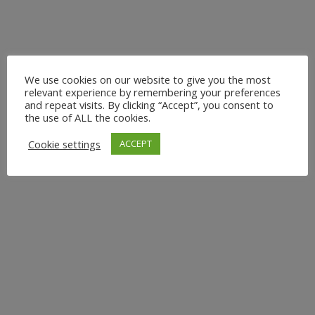
wir fließende Bewegungen mit dem...
3. März 2026
We use cookies on our website to give you the most
relevant experience by remembering your preferences
and repeat visits. By clicking “Accept”, you consent to
the use of ALL the cookies.
VINYASA YOGA IN
Cookie settings
ACCEPT
DÜSSELDORF
Erlebe den perfekten Start ins Wochenende mit Vinyasa
Yoga in Düsseldorf! Jeden Samstag von 10:00 bis 11:00
Uhr biete ich dir bei Holmes Place am Seestern eine
Stunde voller Bewegung, Atem und Entspannung. Was
Dich erwartet: In meiner Vinyasa Yoga Klasse verbinden
wir fließende Bewegungen mit dem...