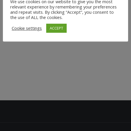
Verspannungen können Probleme und Schmerzen
We use cookies on our website to give you the most
relevant experience by remembering your preferences
verursachen. Viele Beschwerden wie z.B. Nacken-
and repeat visits. By clicking “Accept”, you consent to
Rücken oder Kopfschmerzen, entstehen durch
the use of ALL the cookies.
einseitige Belastungen. Bei Stretch & Relax wirst Du
Cookie settings
ACCEPT
Dich...
3. April 2024