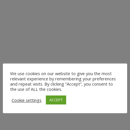
Düsseldorf. Verkürzte Muskeln und einseitige
Belastungen führen oft zu Schmerzen, wie Nacken-,
Rücken- oder Kopfschmerzen. In meinem Stretch &
Relax Kurs kannst du intensiv dehnen und...
3. Dezember 2024
We use cookies on our website to give you the most
BRIDALYOGA: DER
relevant experience by remembering your preferences
and repeat visits. By clicking “Accept”, you consent to
PERFEKTE
the use of ALL the cookies.
JUNGGESELLINNENABSCH
Cookie settings
ACCEPT
IN DÜSSELDORF
Individuelle Yoga Events für den