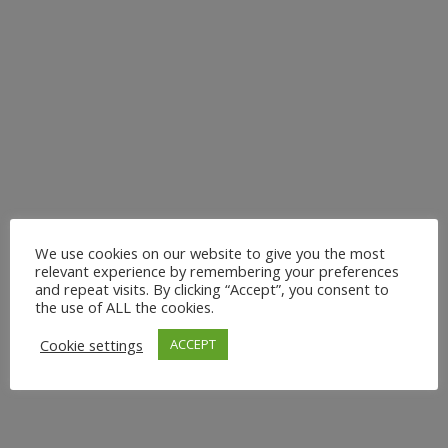
Familie, ständige Erreichbarkeit und der Wunsch, allem
gerecht zu werden, führen häufig zu Stress,
Verspannungen und Erschöpfung. Genau hier kann
Yoga einen wertvollen Ausgleich schaffen.Yoga ist weit
mehr als Dehnung oder Entspannung....
6. Juli 2026
We use cookies on our website to give you the most
relevant experience by remembering your preferences
and repeat visits. By clicking “Accept”, you consent to
FIRMENYOGA: EIN WEG
the use of ALL the cookies.
ZU GESUNDHEIT UND
Cookie settings
ACCEPT
PRODUKTIVITÄT
Firmenyoga in Düsseldorf In den letzten Jahren hat sich