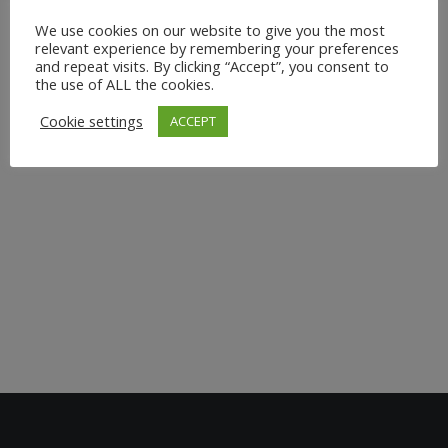
schnelllebigen Geschäftswelt ist es wichtiger denn je,
We use cookies on our website to give you the most
relevant experience by remembering your preferences
das Wohlbefinden und die Gesundheit der Mitarbeiter
and repeat visits. By clicking “Accept”, you consent to
zu fördern. Hier kommt Business Yoga ins Spiel – eine
the use of ALL the cookies.
innovative Methode, die Yoga-Praktiken direkt in den
Cookie settings
ACCEPT
Unternehmensalltag integriert. Was ist Business Yoga?
Business Yoga kombiniert traditionelle...
3. April 2024