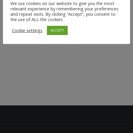
We use cookies on our website to give you the most
Dienstagabend im Fitness Garden hinter dem Club von
relevant experience by remembering your preferences
Holmes Place am Seestern Outdoor Yoga statt. Genieße
and repeat visits. By clicking “Accept”, you consent to
die frische Luft und die beruhigende Naturatmosphäre,
the use of ALL the cookies.
während du dich in fließenden Vinyasa Yoga Flows
Cookie settings
ACCEPT
bewegst....
1. August 2024