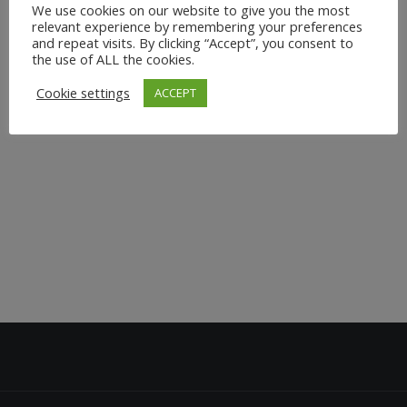
We use cookies on our website to give you the most
Betriebliches Yoga an und arbeite dabei mit namhaften
relevant experience by remembering your preferences
Unternehmen Firmen wie Teekanne, LVMH, Shiseido
and repeat visits. By clicking “Accept”, you consent to
und SThree zusammen. Mein individuelles Yoga-
the use of ALL the cookies.
Training unterstützt Unternehmen dabei, das
Cookie settings
ACCEPT
Wohlbefinden und die Gesundheit ihrer Mitarbeiter...
1. August 2024