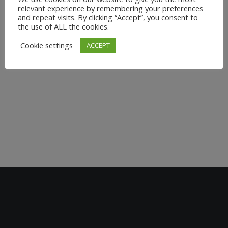
Yoga Stunde, ganz auf Dich und Deine Bedürfnisse
relevant experience by remembering your preferences
and repeat visits. By clicking “Accept”, you consent to
zugeschnitten ? Du bist Anfänger, möchtest mit Yoga
the use of ALL the cookies.
starten und in Deinem eigenen Tempo erlernen ? Du
Cookie settings
ACCEPT
möchtest zeitlich...
29. März 2022