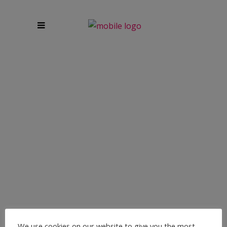
PERSONAL YOGA
TRAINING IN
DÜSSELDORF
Was ist Personal Yoga Training ? Für wen ist Personal
Yoga geeignet? Du wünscht Dir eine individuelle, private
We use cookies on our website to give you the most