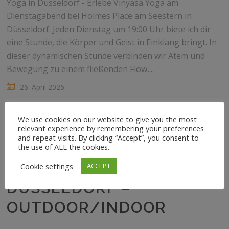
Yoga in Düsseldorf - Erlebe Vinyasa Yoga am
Dienstagabend bei Holmes Place am Seestern in
Düsseldorf. Jeden Dienstag um 19:00 Uhr biete ich dir
eine Stunde, die Körper und Geist in Einklang bringt. In
dieser dynamischen Stunde verbinden wir Atem und
Bewegung zu einem fließenden Flow,...
26. April 2026
We use cookies on our website to give you the most
relevant experience by remembering your preferences
and repeat visits. By clicking “Accept”, you consent to
the use of ALL the cookies.
VINYASA YOGA IN
Cookie settings
ACCEPT
DÜSSELDORF –
OUTDOOR/INDOOR