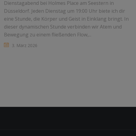
Dienstagabend bei Holmes Place am Seestern in
Düsseldorf. Jeden Dienstag um 19:00 Uhr biete ich dir
eine Stunde, die Körper und Geist in Einklang bringt. In
dieser dynamischen Stunde verbinden wir Atem und
Bewegung zu einem fließenden Flow,...
3. März 2026