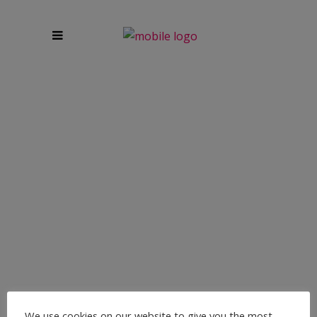
VORTEILE VON PERSONAL
YOGA IM VERGLEICH ZU
GRUPPENKURSEN
Yoga ist eine wunderbare Praxis, die Körper, Geist und
Seele in Einklang bringt. Egal, ob du neu im Yoga bist
We use cookies on our website to give you the most