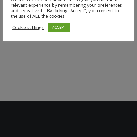
oder schon langjährige Erfahrung hast, es gibt viele
relevant experience by remembering your preferences
and repeat visits. By clicking “Accept”, you consent to
verschiedene Möglichkeiten, Yoga zu praktizieren. Zwei
the use of ALL the cookies.
der beliebtesten Optionen sind Personal Yoga und
Cookie settings
ACCEPT
Gruppenkurse. Beide haben ihre...
10. Februar 2025