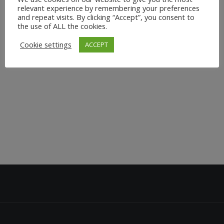
werden - körperlich wie mental. Mit Personal Yoga
relevant experience by remembering your preferences
and repeat visits. By clicking “Accept”, you consent to
Training im Großraum Düsseldorf oder online weltweit
the use of ALL the cookies.
erhältst du eine maßgeschneiderte Yogapraxis, die auf
Cookie settings
ACCEPT
deine individuellen Bedürfnisse und Ziele...
19. Januar 2025