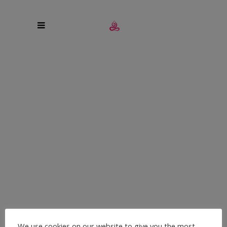
PERSONAL YOGA
TRAINING – FÜR ALLE,
DIE MEHR WOLLEN
Der Januar ist der perfekte Zeitpunkt, um frische
Energie zu tanken, neue Ziele zu setzen und aktiv zu
We use cookies on our website to give you the most