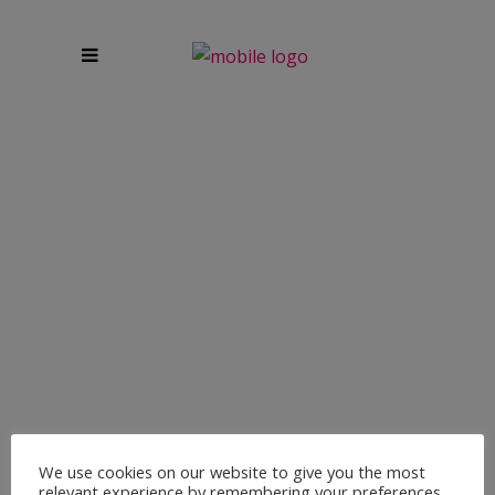
YOGAKURS @ HOLMES
PLACE AM SEESTERN
Yoga am Sonntag. Entdecke Vinyasa Yoga in Düsseldorf
bei Holmes Place am Seestern – ein Ort der
Entspannung und körperlichen Stärkung. Mein Vinyasa
We use cookies on our website to give you the most
relevant experience by remembering your preferences