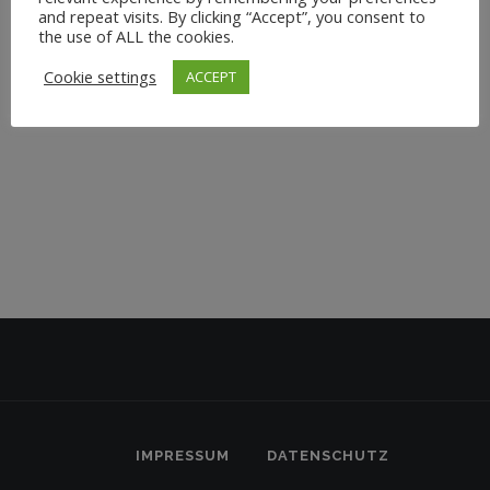
Yoga Kurs zeichnet sich durch einen fließenden und
and repeat visits. By clicking “Accept”, you consent to
dynamischen Stil aus, der nicht nur deine Muskulatur
the use of ALL the cookies.
kräftigt, sondern auch deine Ausdauer, Balance...
Cookie settings
ACCEPT
3. April 2024
IMPRESSUM
DATENSCHUTZ