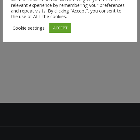
kleinen, persönlichen Gruppe ( max. 4-6 Teilnehmer )
relevant experience by remembering your preferences
and repeat visits. By clicking “Accept”, you consent to
praktizieren ? In meinen wöchentlichen Yogastunden
the use of ALL the cookies.
erhältst du eine individuelle Betreuung, die auf deine
Cookie settings
ACCEPT
Bedürfnisse abgestimmt ist - egal ob du Anfänger...
24. Februar 2025