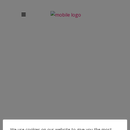
PRIVATE YOGA-GRUPPE IN
DÜSSELDORF – NUR
NOCH 2 PLÄTZE FREI
Finde deine innere Balance in einer privaten Yoga-
Gruppe in Düsseldorf Hamm Möchtest du Yoga in einer
We use cookies on our website to give you the most