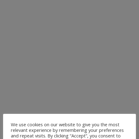
DÜSSELDORF – OUTDOOR
& INDOOR
Erlebe Vinyasa Yoga in Düsseldorf mit dynamischen
Flows, die Atem und Bewegung verbinden. In meinen
Yoga Kursen ( Outdoor & Indoor ) stärkst du deine
Muskulatur, verbesserst deine Flexibilität und findest
gleichzeitig Entspannung im Alltag. Die
abwechslungsreichen Vinyasa Yoga Stunden sind für
Anfänger und Fortgeschrittene...
6. Juli 2026
We use cookies on our website to give you the most
relevant experience by remembering your preferences
and repeat visits. By clicking “Accept”, you consent to