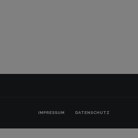
Anfänger und Fortgeschrittene...
6. Juli 2026
IMPRESSUM
DATENSCHUTZ