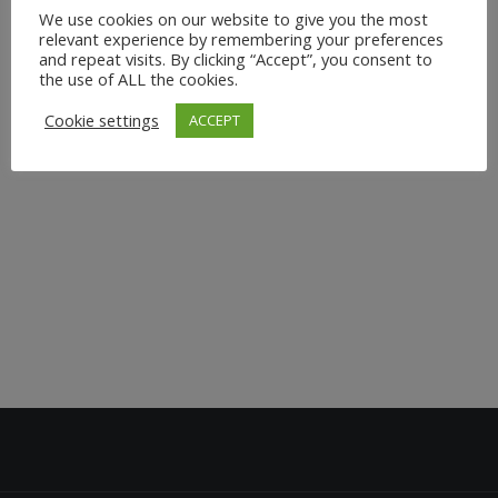
We use cookies on our website to give you the most
für Körper und Geist bei meinem Vinyasa Yoga Special
relevant experience by remembering your preferences
im Holmes Place am Seestern in Düsseldorf. Gönn Dir
and repeat visits. By clicking “Accept”, you consent to
the use of ALL the cookies.
an diesem Tag zwei intensive 90-minütige Vinyasa Yoga
Einheiten - ideal für alle, die ihre Flexibilität und Kraft
Cookie settings
ACCEPT
steigern möchten....
7. April 2025