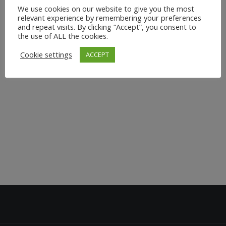
We use cookies on our website to give you the most
sich Zeit für sich selbst und die eigene Gesundheit zu
relevant experience by remembering your preferences
nehmen. Als zertifizierte Yoga-Lehrerin unterrichte ich
and repeat visits. By clicking “Accept”, you consent to
the use of ALL the cookies.
seit fast 14 Jahren und habe vielen Menschen geholfen,
durch Personal Yoga Training ihre körperliche und
Cookie settings
ACCEPT
geistige Gesundheit zu verbessern....
29. Mai 2024