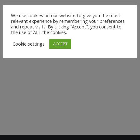
Hast du dich jemals gefragt, wie Yoga dein Leben
We use cookies on our website to give you the most
nachhaltig verbessern kann? Als erfahrene Yoga-
relevant experience by remembering your preferences
and repeat visits. By clicking “Accept”, you consent to
Lehrerin habe ich das Glück, viele inspirierende
the use of ALL the cookies.
Erfolgsgeschichten von Schülern zu hören, die durch
Yoga ihre körperliche Fitness, ihre Gesundheit und ihr
Cookie settings
ACCEPT
Wohlbefinden auf beeindruckende Weise verbessert
haben. Diese Geschichten zeigen...
16. August 2024