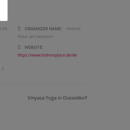
1:00
ORGANIZER NAME:
Holmes
Place am Seestern
WEBSITE:
https://www.holmesplace.de/de
. 3
Vinyasa Yoga in Düsseldorf