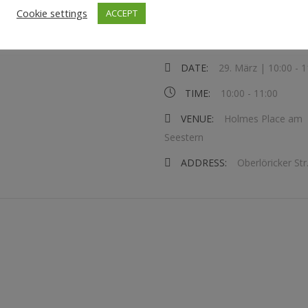
Cookie settings
ACCEPT
EVENT DETAILS
DATE:
29. März | 10:00
-
1
TIME:
10:00 - 11:00
VENUE:
Holmes Place am
Seestern
ADDRESS:
Oberlöricker Str