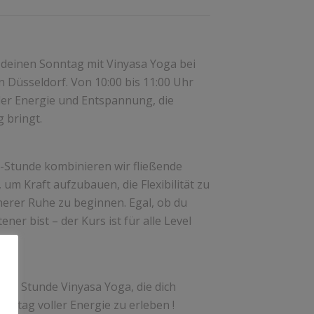
e deinen Sonntag mit Vinyasa Yoga bei
 Düsseldorf. Von 10:00 bis 11:00 Uhr
oller Energie und Entspannung, die
g bringt.
-Stunde kombinieren wir fließende
m Kraft aufzubauen, die Flexibilität zu
nerer Ruhe zu beginnen. Egal, ob du
ner bist – der Kurs ist für alle Level
ne Stunde Vinyasa Yoga, die dich
Sonntag voller Energie zu erleben !