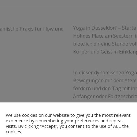
Yoga in Düsseldorf – Start
Holmes Place am Seestern in
biete ich dir eine Stunde v
Körper und Geist in Einklan
In dieser dynamischen Yoga
Bewegungen mit dem Atem, u
fördern und den Tag mit in
Anfänger oder Fortgeschritte
geeignet.
We use cookies on our website to give you the most relevant
experience by remembering your preferences and repeat
Komm vorbei und genieße ei
visits. By clicking “Accept”, you consent to the use of ALL the
cookies.
erfrischt und dir hilft, den 