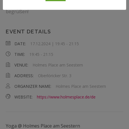
Ich freue mich darauf, dich auf der Yogamatte zu
begrüßen!
EVENT DETAILS
DATE:
17.12.2024 | 19:45
-
21:15
TIME:
19:45 - 21:15
VENUE:
Holmes Place am Seestern
ADDRESS:
Oberlöricker Str. 3
ORGANIZER NAME:
Holmes Place am Seestern
WEBSITE:
https://www.holmesplace.de/de
Yoga @ Holmes Place am Seestern