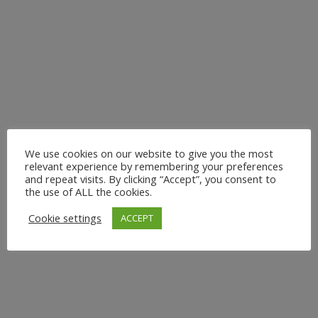
TRAINING DÜSSELDORF:
FÜR ANFÄNGER,
SPORTLER UND
BESONDERE
BEDÜRFNISSE
We use cookies on our website to give you the most
relevant experience by remembering your preferences
Personal Yoga Training im Großraum Düsseldorf: Dein
and repeat visits. By clicking “Accept”, you consent to
Weg zu Individuellem Wohlbefinden Seit 2010
the use of ALL the cookies.
unterrichte ich Vinyasa Yoga und biete dir die
Cookie settings
ACCEPT
Möglichkeit, deine Yoga-Praxis auf ein ganz
persönliches Niveau zu heben. Personal Yoga Training
ist ideal für dich, wenn du eine maßgeschneiderte
Erfahrung suchst – sei...
5. August 2024