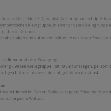
nis in Düsseldorf ? Dann bist du hier genau richtig. Erle
 sympathischen Kleingruppe. In einer privaten Kleingruppe
 mitten im Grünen.
ch abschalten und auftanken. Mitten in der Natur findest d
 ich dir mehr als nur Bewegung:
einer
privaten Kleingruppe
, mit Raum für Fragen, persönl
ortgeschritten – du wirst dort abgeholt wo du stehst.
gen
reiem Himmel im Garten. Sollte es regnen, findet der Kurs i
pannt, bei jedem Wetter,