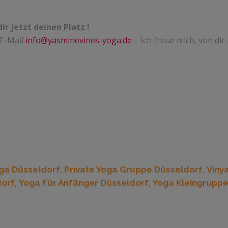
dir jetzt deinen Platz !
 E-Mail
info@yasminevines-yoga.de
– Ich freue mich, von dir
,
,
ga Düsseldorf
Private Yoga Gruppe Düsseldorf
Viny
,
,
dorf
Yoga Für Anfänger Düsseldorf
Yoga Kleingruppe
IMPRESSUM
DATENSCHUTZ