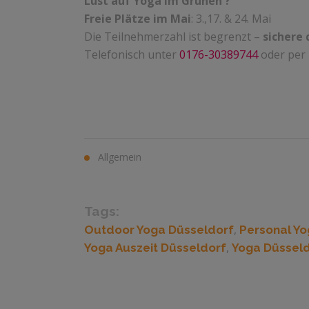
Lust auf Yoga im Grünen ?
Freie Plätze im Mai
: 3.,17. & 24. Mai
Die Teilnehmerzahl ist begrenzt –
sichere 
Telefonisch unter
0176-30389744
oder per
Allgemein
Tags:
,
Outdoor Yoga Düsseldorf
Personal Yo
,
Yoga Auszeit Düsseldorf
Yoga Düssel