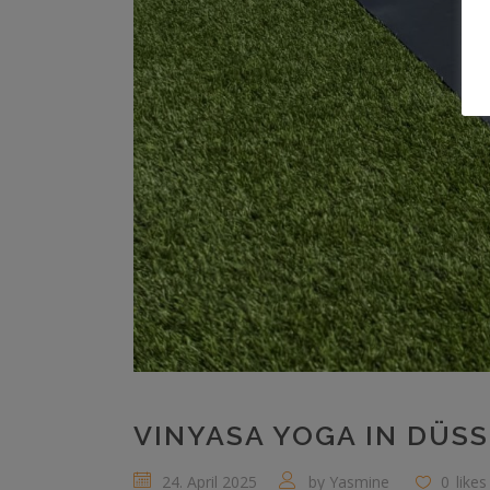
VINYASA YOGA IN DÜS
24. April 2025
by
Yasmine
0
likes