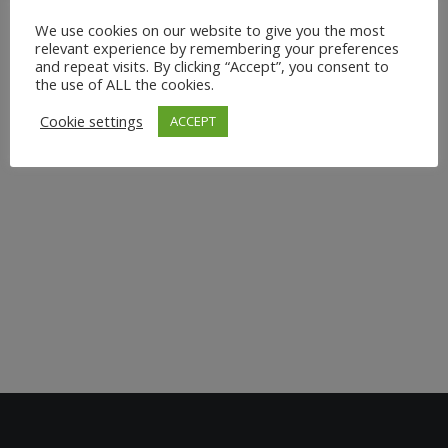
besonderen Yoga-Erlebnis in Düsseldorf ? Dann bist du
We use cookies on our website to give you the most
relevant experience by remembering your preferences
hier genau richtig. Erlebe Vinyasa Yoga unter freiem
and repeat visits. By clicking “Accept”, you consent to
Himmel - persönlich, entspannt und in einer kleinen
the use of ALL the cookies.
sympathischen Kleingruppe. In einer privaten
Cookie settings
ACCEPT
Kleingruppe erleben wir fließende Bewegungen,
intensives Dehnen...
24. April 2025