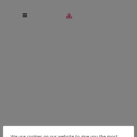
BRIDAL YOGA –
JUNGGESELLINNENABSCH
MAL ANDERS !
Ihr sucht etwas besonderes für die zukünftige Braut ?
JGA und Yoga passen super zusammen. Wie wäre es mit
We use cookies on our website to give you the most