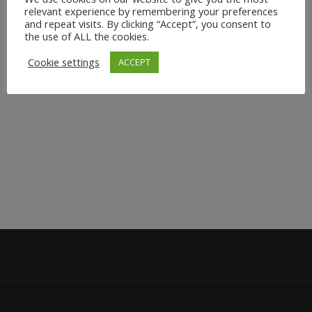
einer privaten Yoga Session für Dich und Deine
relevant experience by remembering your preferences
and repeat visits. By clicking “Accept”, you consent to
Freundinnen ? Die Bridalyoga Klasse kann an einem Ort
the use of ALL the cookies.
Eurer Wahl stattfinden, im Sommer ist es natürlich
Cookie settings
ACCEPT
schön...
27. Juli 2021