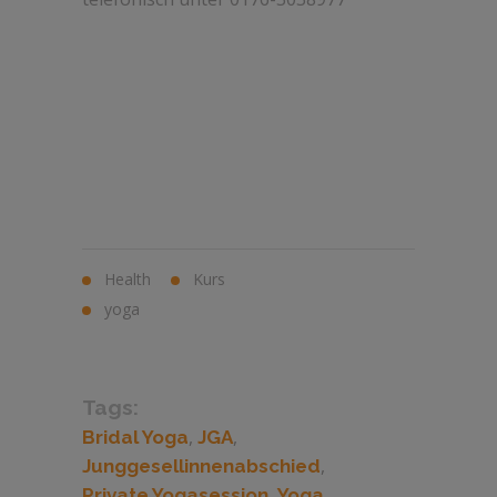
Health
Kurs
yoga
Tags:
,
,
Bridal Yoga
JGA
,
Junggesellinnenabschied
,
,
Private Yogasession
Yoga