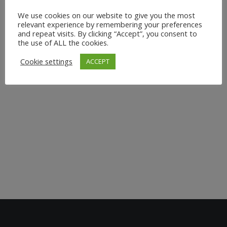
Anforderungen und Stress geprägt ist, ist es wichtiger
We use cookies on our website to give you the most
relevant experience by remembering your preferences
denn je, die Gesundheit und das Wohlbefinden deiner
and repeat visits. By clicking “Accept”, you consent to
Mitarbeiter zu fördern. Mit Firmenyoga bietest du
the use of ALL the cookies.
deinem Team die Möglichkeit, Stress abzubauen, die
Cookie settings
ACCEPT
Konzentration zu steigern und ein positives
Arbeitsklima zu...
26. August 2024