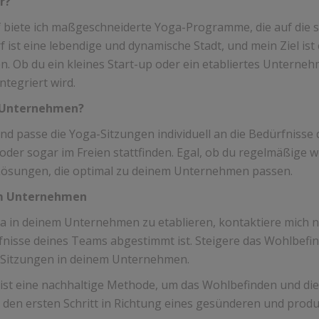
r?
 biete ich maßgeschneiderte Yoga-Programme, die auf die s
st eine lebendige und dynamische Stadt, und mein Ziel ist e
 Ob du ein kleines Start-up oder ein etabliertes Unternehme
ntegriert wird.
m Unternehmen?
d passe die Yoga-Sitzungen individuell an die Bedürfnisse 
der sogar im Freien stattfinden. Egal, ob du regelmäßige w
 Lösungen, die optimal zu deinem Unternehmen passen.
em Unternehmen
ga in deinem Unternehmen zu etablieren, kontaktiere mich 
nisse deines Teams abgestimmt ist. Steigere das Wohlbefind
-Sitzungen in deinem Unternehmen.
 ist eine nachhaltige Methode, um das Wohlbefinden und die
m den ersten Schritt in Richtung eines gesünderen und prod