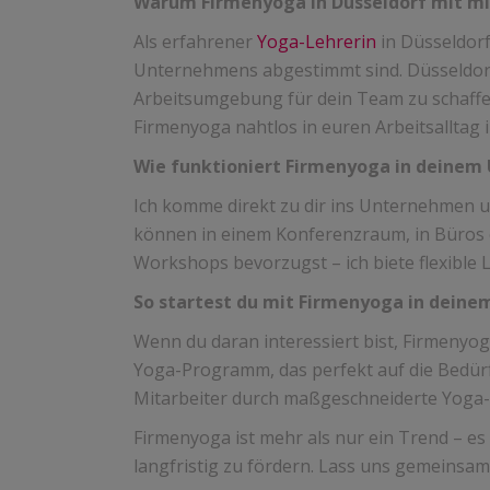
Warum Firmenyoga in Düsseldorf mit mi
Als erfahrener
Yoga-Lehrerin
in Düsseldorf
Unternehmens abgestimmt sind. Düsseldorf i
Arbeitsumgebung für dein Team zu schaffen.
Firmenyoga nahtlos in euren Arbeitsalltag i
Wie funktioniert Firmenyoga in deine
Ich komme direkt zu dir ins Unternehmen un
können in einem Konferenzraum, in Büros o
Workshops bevorzugst – ich biete flexible
So startest du mit Firmenyoga in dein
Wenn du daran interessiert bist, Firmenyo
Yoga-Programm, das perfekt auf die Bedürf
Mitarbeiter durch maßgeschneiderte Yoga
Firmenyoga ist mehr als nur ein Trend – es
langfristig zu fördern. Lass uns gemeinsa