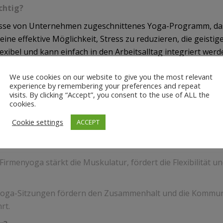
chtig?
nisse von Unternehmen zugeschnittenes Yoga-Programm, das d
ne effektive Möglichkeit, Stress zu reduzieren, die geistig
exibel und kann einfach in den Arbeitsalltag integriert wer
We use cookies on our website to give you the most relevant
Unternehmen
experience by remembering your preferences and repeat
visits. By clicking “Accept”, you consent to the use of ALL the
 hilft dir und deinem Team, den alltäglichen Stress abzub
cookies.
Cookie settings
ACCEPT
vität:
Durch regelmäßiges Yoga wird die geistige Klarheit 
Firmenyoga stärkt die Muskulatur, fördert die Flexibilität 
ga-Sitzungen fördern den Zusammenhalt und die Kommuni
rt.