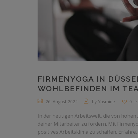
FIRMENYOGA IN DÜSSE
WOHLBEFINDEN IM TE
26. August 2024
by
Yasmine
0
li
In der heutigen Arbeitswelt, die von hohen
deiner Mitarbeiter zu fördern. Mit Firmeny
positives Arbeitsklima zu schaffen. Erfahr