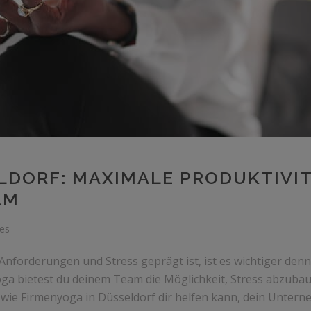
LDORF: MAXIMALE PRODUKTIVI
AM
kes
 Anforderungen und Stress geprägt ist, ist es wichtiger den
oga bietest du deinem Team die Möglichkeit, Stress abzubau
e, wie Firmenyoga in Düsseldorf dir helfen kann, dein Unte