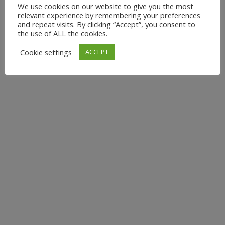
We use cookies on our website to give you the most
relevant experience by remembering your preferences
and repeat visits. By clicking “Accept”, you consent to
the use of ALL the cookies.
Cookie settings
ACCEPT
BUSINESS YOGA:
STRESSABBAU,
KONZENTRATION UND
FITNESS IM BERUFLICHEN
ALLTAG
Tauche ein in die Welt des Yoga direkt am Arbeitsplatz.
Meine maßgeschneiderten Yogakurse bringen
Beweglichkeit, Balance und Ruhe in deinen Büroalltag.
Egal ob du Anfänger oder Fortgeschrittener bist - die
Yoga-Stunden passen sich deinem Level an. Genieße