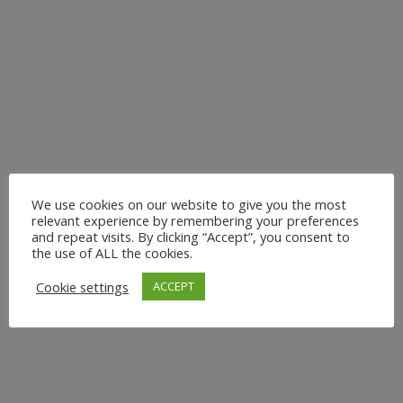
lade ich Dich herzlich ein zu meinen Outdoor Yoga
Sessions bei Holmes Place am Seestern. Uhrzeit: 12:00
Uhr13:00 Uhr Tauche ein in die Welt des Vinyasa Yoga,
einer dynamischen und...
20. Mai 2024
We use cookies on our website to give you the most
relevant experience by remembering your preferences
and repeat visits. By clicking “Accept”, you consent to
VINYASA YOGA AM
the use of ALL the cookies.
FEIERTAG BEI HOLMES
Cookie settings
ACCEPT
PLACE IN DÜSSELDORF
Am 9. Mai 2024 leite ich zwei Vinyasa Power Yoga-Kurse
bei Holmes Place am Seestern in Düsseldorf. Als