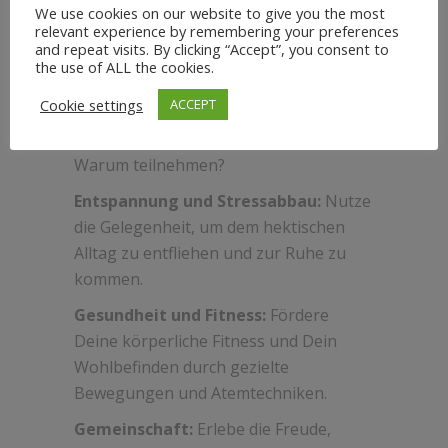
We use cookies on our website to give you the most
Egal ob Anfänger oder
relevant experience by remembering your preferences
and repeat visits. By clicking “Accept”, you consent to
Fortgeschrittener, diese Sessions sind
the use of ALL the cookies.
für alle Level geeignet. Bringe Deine
eigene Matte mit und sei bereit, Körper
Cookie settings
ACCEPT
und Geist in Einklang zu bringen.
Warum teilnehmen?
Entspannung und Stressabbau:
Nutze
die Gelegenheit, um dem hektischen
Alltag zu entfliehen und zur Ruhe zu
kommen.
Gesundheit und Fitness:
Fördere
Deine körperliche Fitness und Dein
Wohlbefinden durch gezielte
Bewegungen und Atemtechniken.
Gemeinschaft:
Erlebe die Freude,