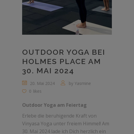
OUTDOOR YOGA BEI
HOLMES PLACE AM
30. MAI 2024
20. Mai 2024
by
Yasmine
0
likes
Outdoor Yoga am Feiertag
Erlebe die beruhigende Kraft von
Vinyasa Yoga unter freiem Himmel! Am
30. Mai 2024 lade ich Dich herzlich ein