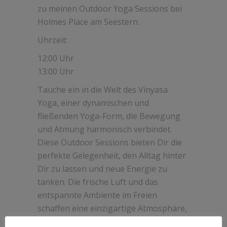
zu meinen Outdoor Yoga Sessions bei
Holmes Place am Seestern.
Uhrzeit:
12:00 Uhr
13:00 Uhr
Tauche ein in die Welt des Vinyasa
Yoga, einer dynamischen und
fließenden Yoga-Form, die Bewegung
und Atmung harmonisch verbindet.
Diese Outdoor Sessions bieten Dir die
perfekte Gelegenheit, den Alltag hinter
Dir zu lassen und neue Energie zu
tanken. Die frische Luft und das
entspannte Ambiente im Freien
schaffen eine einzigartige Atmosphäre,
die Deine Yoga-Praxis bereichern wird.