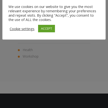
Am 01.06.2019 kommt Bryan Kest für
We use cookies on our website to give you the most
einen weiteren `LSD ´ – Long, Slow &
relevant experience by remembering your preferences
Deep Workshop nach Düsseldorf !
and repeat visits. By clicking “Accept”, you consent to
the use of ALL the cookies.
Info´s zu Bryan Kest findest Du unter
https://poweryoga.com/
Cookie settings
ACCEPT
Health
Workshop