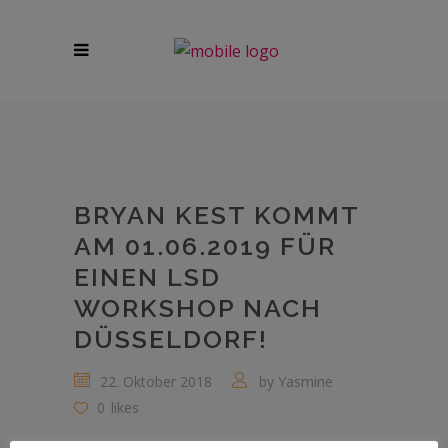
BRYAN KEST KOMMT
AM 01.06.2019 FÜR
EINEN LSD
WORKSHOP NACH
DÜSSELDORF!
22. Oktober 2018
by
Yasmine
0
likes