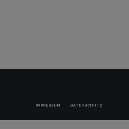
Anfänger und Fortgeschrittene...
6. Juli 2026
IMPRESSUM
DATENSCHUTZ