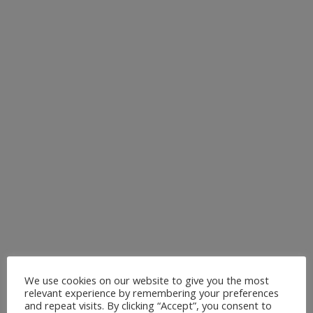
DÜSSELDORF – OUTDOOR
& INDOOR
Erlebe Vinyasa Yoga in Düsseldorf mit dynamischen
Flows, die Atem und Bewegung verbinden. In meinen
Yoga Kursen ( Outdoor & Indoor ) stärkst du deine
Muskulatur, verbesserst deine Flexibilität und findest
gleichzeitig Entspannung im Alltag. Die
abwechslungsreichen Vinyasa Yoga Stunden sind für
Anfänger und Fortgeschrittene...
6. Juli 2026
We use cookies on our website to give you the most
relevant experience by remembering your preferences
and repeat visits. By clicking “Accept”, you consent to